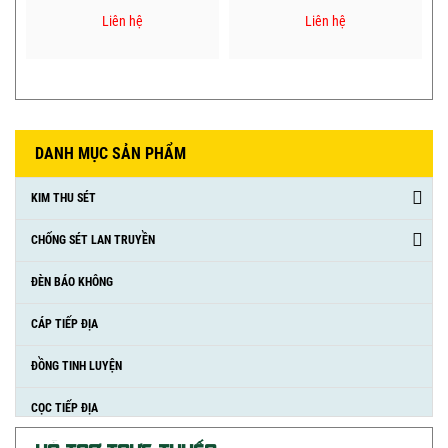
Liên hệ
Liên hệ
DANH MỤC SẢN PHẨM
KIM THU SÉT
CHỐNG SÉT LAN TRUYỀN
ĐÈN BÁO KHÔNG
CÁP TIẾP ĐỊA
ĐỒNG TINH LUYỆN
CỌC TIẾP ĐỊA