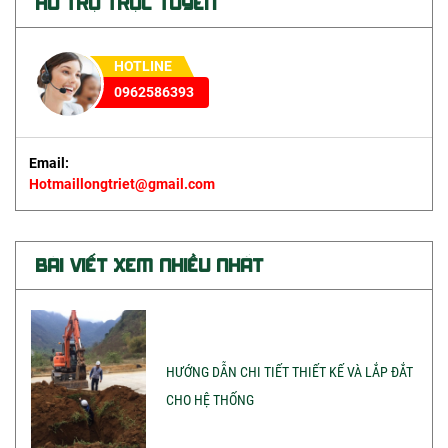
HỖ TRỢ TRỰC TUYẾN
KHUÔN HÀN THUỐC HÀN
BỘT GIẢM ĐIỆN TRỞ ĐẤT
HOTLINE
CHỐNG SÉT NĂNG LƯỢNG MẶT TRỜI
0962586393
PHỤ KIỆN CHỐNG SÉT
Email:
Hotmaillongtriet@gmail.com
BÀI VIẾT XEM NHIỀU NHẤT
HƯỚNG DẪN CHI TIẾT THIẾT KẾ VÀ LẮP ĐẮT
CHO HỆ THỐNG