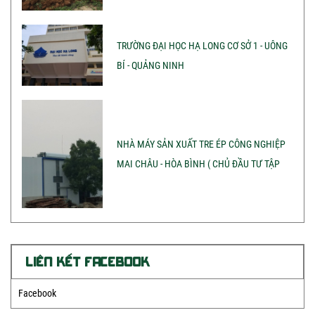
TRƯỜNG ĐẠI HỌC HẠ LONG CƠ SỞ 1 - UÔNG
BÍ - QUẢNG NINH
NHÀ MÁY SẢN XUẤT TRE ÉP CÔNG NGHIỆP
MAI CHÂU - HÒA BÌNH ( CHỦ ĐẦU TƯ TẬP
ĐOÀN SAO THÁI DƯƠNG)
LIÊN KẾT FACEBOOK
Facebook