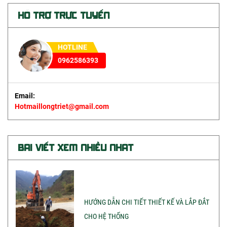
HỖ TRỢ TRỰC TUYẾN
KHUÔN HÀN THUỐC HÀN
BỘT GIẢM ĐIỆN TRỞ ĐẤT
HOTLINE
CHỐNG SÉT NĂNG LƯỢNG MẶT TRỜI
0962586393
PHỤ KIỆN CHỐNG SÉT
Email:
Hotmaillongtriet@gmail.com
BÀI VIẾT XEM NHIỀU NHẤT
HƯỚNG DẪN CHI TIẾT THIẾT KẾ VÀ LẮP ĐẮT
CHO HỆ THỐNG