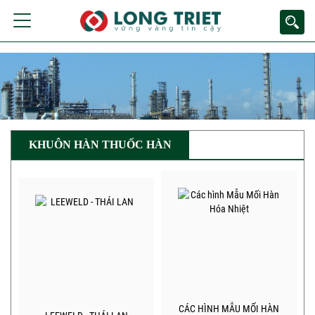
KHUÔN HÀN THUỐC HÀN
CÁC HÌNH MẪU MỐI HÀN