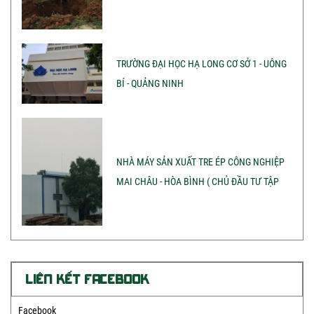
TRƯỜNG ĐẠI HỌC HẠ LONG CƠ SỞ 1 - UÔNG
BÍ - QUẢNG NINH
NHÀ MÁY SẢN XUẤT TRE ÉP CÔNG NGHIỆP
MAI CHÂU - HÒA BÌNH ( CHỦ ĐẦU TƯ TẬP
ĐOÀN SAO THÁI DƯƠNG)
LIÊN KẾT FACEBOOK
Facebook