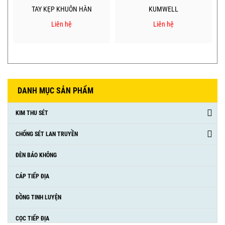
TAY KẸP KHUÔN HÀN
KUMWELL
Liên hệ
Liên hệ
DANH MỤC SẢN PHẨM
KIM THU SÉT
CHỐNG SÉT LAN TRUYỀN
ĐÈN BÁO KHÔNG
CÁP TIẾP ĐỊA
ĐỒNG TINH LUYỆN
CỌC TIẾP ĐỊA