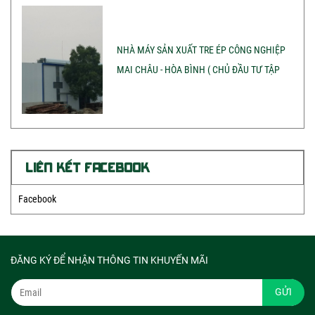
NHÀ MÁY SẢN XUẤT TRE ÉP CÔNG NGHIỆP
MAI CHÂU - HÒA BÌNH ( CHỦ ĐẦU TƯ TẬP
ĐOÀN SAO THÁI DƯƠNG)
LIÊN KẾT FACEBOOK
Facebook
ĐĂNG KÝ ĐỂ NHẬN THÔNG TIN KHUYẾN MÃI
GỬI