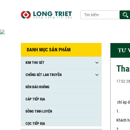
DANH MỤC SẢN PHẨM
TƯ 
KIM THU SÉT
Tha
CHỐNG SÉT LAN TRUYỀN
17:02 2
ĐÈN BÁO KHÔNG
CÁP TIẾP ĐỊA
chỉ áp 
1. Tha
ĐỒNG TINH LUYỆN
Khách ha
CỌC TIẾP ĐỊA
2. Than