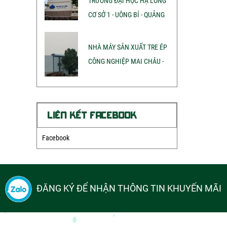
TRƯỜNG ĐẠI HỌC HẠ LONG
CƠ SỞ 1 - UÔNG BÍ - QUẢNG
NINH
NHÀ MÁY SẢN XUẤT TRE ÉP
CÔNG NGHIỆP MAI CHÂU -
HÒA BÌNH ( CHỦ ĐẦU TƯ
TẬP ĐOÀN SAO THÁI
DƯƠNG)
LIÊN KẾT FACEBOOK
Facebook
ĐĂNG KÝ ĐỂ NHẬN THÔNG TIN KHUYẾN MÃI