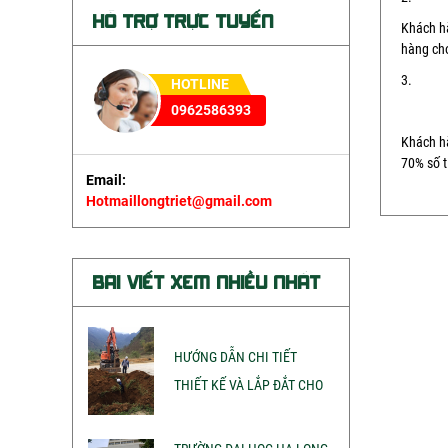
HỖ TRỢ TRỰC TUYẾN
KHUÔN HÀN THUỐC HÀN
Khách ha
hàng ch
BỘT GIẢM ĐIỆN TRỞ ĐẤT
3. Than
HOTLINE
CHỐNG SÉT NĂNG LƯỢNG MẶT TRỜI
0962586393
Khách hà
PHỤ KIỆN CHỐNG SÉT
70% số t
Email:
Hotmaillongtriet@gmail.com
BÀI VIẾT XEM NHIỀU NHẤT
HƯỚNG DẪN CHI TIẾT
THIẾT KẾ VÀ LẮP ĐẮT CHO
HỆ THỐNG