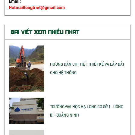
Email:
Hotmaillongtriet@gmail.com
BÀI VIẾT XEM NHIỀU NHẤT
HƯỚNG DẪN CHI TIẾT THIẾT KẾ VÀ LẮP ĐẮT
CHO HỆ THỐNG
TRƯỜNG ĐẠI HỌC HẠ LONG CƠ SỞ 1 - UÔNG
BÍ - QUẢNG NINH