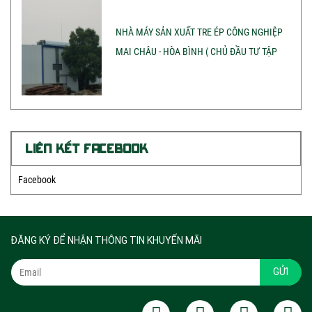
NHÀ MÁY SẢN XUẤT TRE ÉP CÔNG NGHIỆP
MAI CHÂU - HÒA BÌNH ( CHỦ ĐẦU TƯ TẬP
ĐOÀN SAO THÁI DƯƠNG)
LIÊN KẾT FACEBOOK
Facebook
ĐĂNG KÝ ĐỂ NHẬN THÔNG TIN KHUYẾN MÃI
GỬI