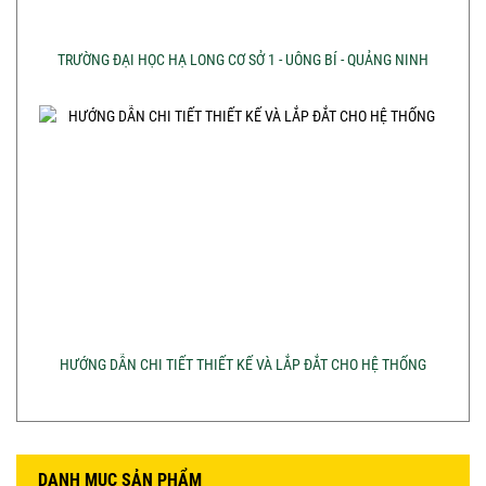
TRƯỜNG ĐẠI HỌC HẠ LONG CƠ SỞ 1 - UÔNG BÍ - QUẢNG NINH
HƯỚNG DẪN CHI TIẾT THIẾT KẾ VÀ LẮP ĐẮT CHO HỆ THỐNG
DANH MỤC SẢN PHẨM