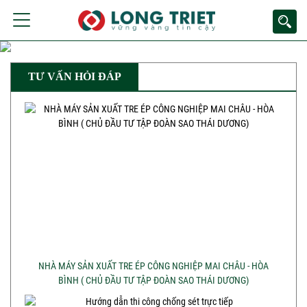
TƯ VẤN HỎI ĐÁP
NHÀ MÁY SẢN XUẤT TRE ÉP CÔNG NGHIỆP MAI CHÂU - HÒA
BÌNH ( CHỦ ĐẦU TƯ TẬP ĐOÀN SAO THÁI DƯƠNG)